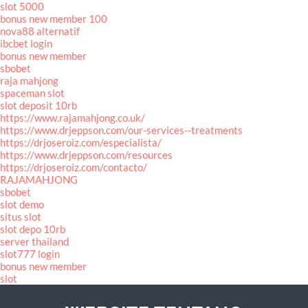
slot 5000
bonus new member 100
nova88 alternatif
ibcbet login
bonus new member
sbobet
raja mahjong
spaceman slot
slot deposit 10rb
https://www.rajamahjong.co.uk/
https://www.drjeppson.com/our-services--treatments
https://drjoseroiz.com/especialista/
https://www.drjeppson.com/resources
https://drjoseroiz.com/contacto/
RAJAMAHJONG
sbobet
slot demo
situs slot
slot depo 10rb
server thailand
slot777 login
bonus new member
slot