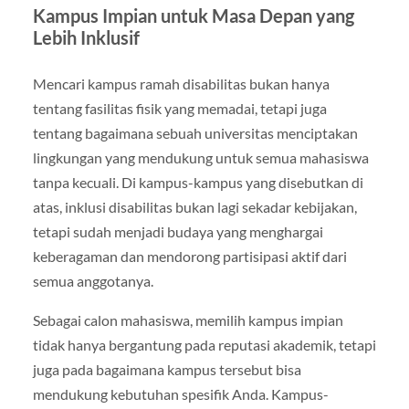
Kampus Impian untuk Masa Depan yang
Lebih Inklusif
Mencari kampus ramah disabilitas bukan hanya
tentang fasilitas fisik yang memadai, tetapi juga
tentang bagaimana sebuah universitas menciptakan
lingkungan yang mendukung untuk semua mahasiswa
tanpa kecuali. Di kampus-kampus yang disebutkan di
atas, inklusi disabilitas bukan lagi sekadar kebijakan,
tetapi sudah menjadi budaya yang menghargai
keberagaman dan mendorong partisipasi aktif dari
semua anggotanya.
Sebagai calon mahasiswa, memilih kampus impian
tidak hanya bergantung pada reputasi akademik, tetapi
juga pada bagaimana kampus tersebut bisa
mendukung kebutuhan spesifik Anda. Kampus-