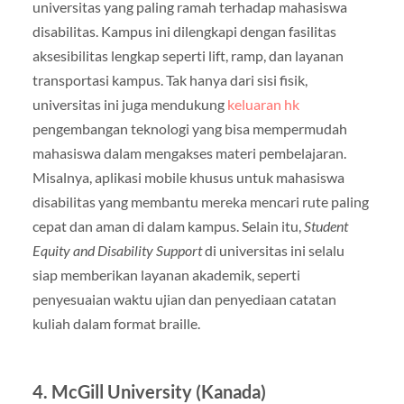
universitas yang paling ramah terhadap mahasiswa
disabilitas. Kampus ini dilengkapi dengan fasilitas
aksesibilitas lengkap seperti lift, ramp, dan layanan
transportasi kampus. Tak hanya dari sisi fisik,
universitas ini juga mendukung
keluaran hk
pengembangan teknologi yang bisa mempermudah
mahasiswa dalam mengakses materi pembelajaran.
Misalnya, aplikasi mobile khusus untuk mahasiswa
disabilitas yang membantu mereka mencari rute paling
cepat dan aman di dalam kampus. Selain itu,
Student
Equity and Disability Support
di universitas ini selalu
siap memberikan layanan akademik, seperti
penyesuaian waktu ujian dan penyediaan catatan
kuliah dalam format braille.
4.
McGill University (Kanada)