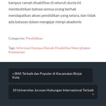
kampus ramah disabilitas di seluruh dunia ini
membuktikan bahwa semua orang berhak
mendapatkan akses pendidikan yang setara, dan tidak
ada batasan dalam mengejar mimpi akademis
Categories:
Pendidikan
Tags:
Informasi Kampus Ramah Disabilitas Menciptakan
Kesetaraan
« SMA Terbaik dan Populer di Kecamatan Binjai
Kota
10 Universitas Jurusan Hubungan Internasional Terbaik
»