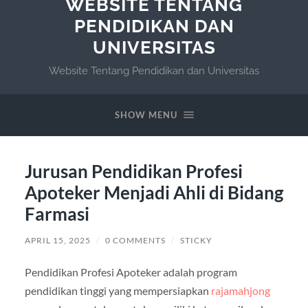
WEBSITE TENTANG
PENDIDIKAN DAN
UNIVERSITAS
Website Tentang Pendidikan dan Universitas
SHOW MENU
Jurusan Pendidikan Profesi
Apoteker Menjadi Ahli di Bidang
Farmasi
APRIL 15, 2025
/
0 COMMENTS
/
STICKY
Pendidikan Profesi Apoteker adalah program
pendidikan tinggi yang mempersiapkan
rajamahjong