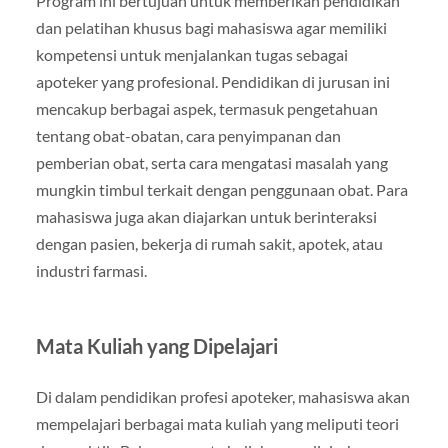
Program ini bertujuan untuk memberikan pendidikan
dan pelatihan khusus bagi mahasiswa agar memiliki
kompetensi untuk menjalankan tugas sebagai
apoteker yang profesional. Pendidikan di jurusan ini
mencakup berbagai aspek, termasuk pengetahuan
tentang obat-obatan, cara penyimpanan dan
pemberian obat, serta cara mengatasi masalah yang
mungkin timbul terkait dengan penggunaan obat. Para
mahasiswa juga akan diajarkan untuk berinteraksi
dengan pasien, bekerja di rumah sakit, apotek, atau
industri farmasi.
Mata Kuliah yang Dipelajari
Di dalam pendidikan profesi apoteker, mahasiswa akan
mempelajari berbagai mata kuliah yang meliputi teori