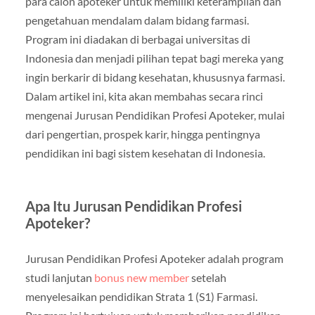
para calon apoteker untuk memiliki keterampilan dan
pengetahuan mendalam dalam bidang farmasi.
Program ini diadakan di berbagai universitas di
Indonesia dan menjadi pilihan tepat bagi mereka yang
ingin berkarir di bidang kesehatan, khususnya farmasi.
Dalam artikel ini, kita akan membahas secara rinci
mengenai Jurusan Pendidikan Profesi Apoteker, mulai
dari pengertian, prospek karir, hingga pentingnya
pendidikan ini bagi sistem kesehatan di Indonesia.
Apa Itu Jurusan Pendidikan Profesi
Apoteker?
Jurusan Pendidikan Profesi Apoteker adalah program
studi lanjutan
bonus new member
setelah
menyelesaikan pendidikan Strata 1 (S1) Farmasi.