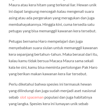
Maura atau kera hitam yang terkenal liar. Hewan unik
ini dapat langsung mencegah kalau mengenali suara
asing atau ada pergerakan yang meragukan dan juga
membahayakannya. Hinggia kini, cuma tersedia satu
petugas yang bisa memanggil kawanan kera tersebut.
Petugas bernama Haro mempelajari dan juga
menyebabkan suara siulan untuk memanggil kawanan
kera sepanjang bertahun-tahun. Maka berasal dari itu,
kalau kamu tidak bersua Macaca Maura sama sekali
kala ke sini, kamu bisa meminta pertolongan Pak Haro
yang berikan makan kawanan kera liar tersebut.
Perlu diketahui bahwa spesies ini termasuk hewan
yang dilindungi dan juga sudah menjadi aset nasional
sebab
slot spaceman
populasi dan juga habitatnya
yang langka. Spesies kera ini lumayan unik sebab