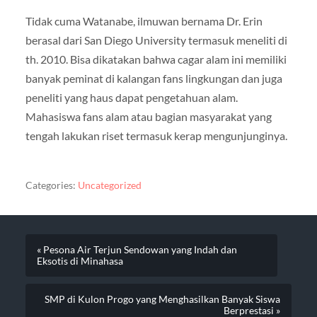
Tidak cuma Watanabe, ilmuwan bernama Dr. Erin
berasal dari San Diego University termasuk meneliti di
th. 2010. Bisa dikatakan bahwa cagar alam ini memiliki
banyak peminat di kalangan fans lingkungan dan juga
peneliti yang haus dapat pengetahuan alam.
Mahasiswa fans alam atau bagian masyarakat yang
tengah lakukan riset termasuk kerap mengunjunginya.
Categories:
Uncategorized
« Pesona Air Terjun Sendowan yang Indah dan
Eksotis di Minahasa
SMP di Kulon Progo yang Menghasilkan Banyak Siswa
Berprestasi »