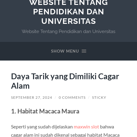
WEBSITE TENTANG
PENDIDIKAN DAN
UNIVERSITAS
Website Tentang Pendidikan dan Universitas
SHOW MENU
Daya Tarik yang Dimiliki Cagar
Alam
SEPTEMBER 27, 2024
/
0 COMMENTS
/
STICKY
1. Habitat Macaca Maura
Seperti yang sudah dijelaskan
maxwin slot
bahwa
cagar alam ini sudah dikenal sebagai habitat Macaca