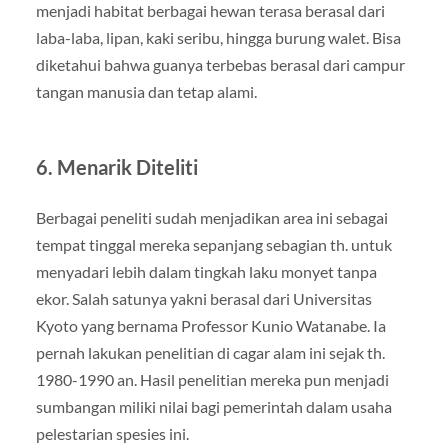
menjadi habitat berbagai hewan terasa berasal dari
laba-laba, lipan, kaki seribu, hingga burung walet. Bisa
diketahui bahwa guanya terbebas berasal dari campur
tangan manusia dan tetap alami.
6. Menarik Diteliti
Berbagai peneliti sudah menjadikan area ini sebagai
tempat tinggal mereka sepanjang sebagian th. untuk
menyadari lebih dalam tingkah laku monyet tanpa
ekor. Salah satunya yakni berasal dari Universitas
Kyoto yang bernama Professor Kunio Watanabe. Ia
pernah lakukan penelitian di cagar alam ini sejak th.
1980-1990 an. Hasil penelitian mereka pun menjadi
sumbangan miliki nilai bagi pemerintah dalam usaha
pelestarian spesies ini.