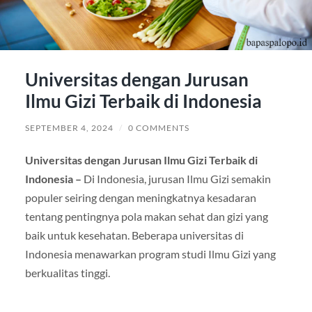
Universitas dengan Jurusan
Ilmu Gizi Terbaik di Indonesia
SEPTEMBER 4, 2024
/
0 COMMENTS
Universitas dengan Jurusan Ilmu Gizi Terbaik di
Indonesia –
Di Indonesia, jurusan Ilmu Gizi semakin
populer seiring dengan meningkatnya kesadaran
tentang pentingnya pola makan sehat dan gizi yang
baik untuk kesehatan. Beberapa universitas di
Indonesia menawarkan program studi Ilmu Gizi yang
berkualitas tinggi.