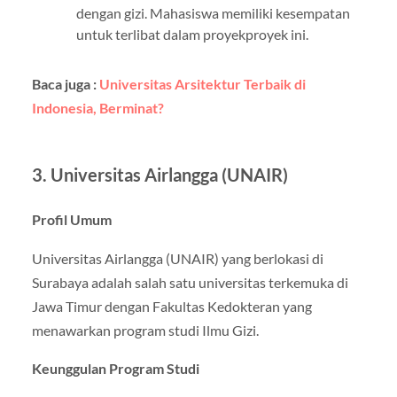
dengan gizi. Mahasiswa memiliki kesempatan
untuk terlibat dalam proyekproyek ini.
Baca juga :
Universitas Arsitektur Terbaik di
Indonesia, Berminat?
3. Universitas Airlangga (UNAIR)
Profil Umum
Universitas Airlangga (UNAIR) yang berlokasi di
Surabaya adalah salah satu universitas terkemuka di
Jawa Timur dengan Fakultas Kedokteran yang
menawarkan program studi Ilmu Gizi.
Keunggulan Program Studi