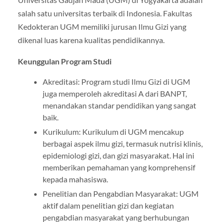
salah satu universitas terbaik di Indonesia. Fakultas
Kedokteran UGM memiliki jurusan Ilmu Gizi yang
dikenal luas karena kualitas pendidikannya.
Keunggulan Program Studi
Akreditasi: Program studi Ilmu Gizi di UGM
juga memperoleh akreditasi A dari BANPT,
menandakan standar pendidikan yang sangat
baik.
Kurikulum: Kurikulum di UGM mencakup
berbagai aspek ilmu gizi, termasuk nutrisi klinis,
epidemiologi gizi, dan gizi masyarakat. Hal ini
memberikan pemahaman yang komprehensif
kepada mahasiswa.
Penelitian dan Pengabdian Masyarakat: UGM
aktif dalam penelitian gizi dan kegiatan
pengabdian masyarakat yang berhubungan