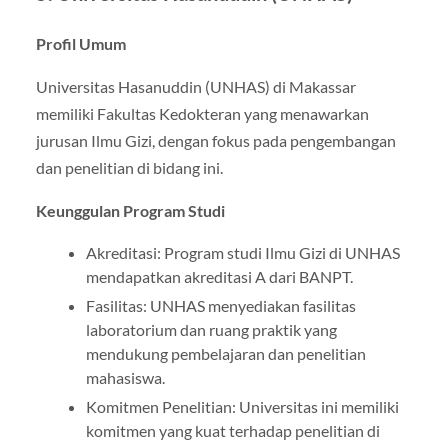
Profil Umum
Universitas Hasanuddin (UNHAS) di Makassar
memiliki Fakultas Kedokteran yang menawarkan
jurusan Ilmu Gizi, dengan fokus pada pengembangan
dan penelitian di bidang ini.
Keunggulan Program Studi
Akreditasi: Program studi Ilmu Gizi di UNHAS
mendapatkan akreditasi A dari BANPT.
Fasilitas: UNHAS menyediakan fasilitas
laboratorium dan ruang praktik yang
mendukung pembelajaran dan penelitian
mahasiswa.
Komitmen Penelitian: Universitas ini memiliki
komitmen yang kuat terhadap penelitian di