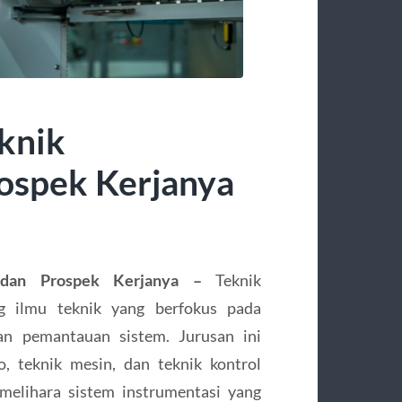
knik
rospek Kerjanya
i dan Prospek Kerjanya –
Teknik
g ilmu teknik yang berfokus pada
n pemantauan sistem. Jurusan ini
o, teknik mesin, dan teknik kontrol
elihara sistem instrumentasi yang