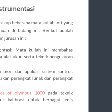
nstrumentasi
akup beberapa mata kuliah inti yang
uan di bidang ini. Berikut adalah
 jurusan ini:
entasi: Mata kuliah ini membahas
a alat ukur, serta teknik pengukuran
teori dan aplikasi sistem kontrol,
akan perangkat lunak dan perangkat
tes of olympus 1000
pada teknik
r kalibrasi untuk berbagai jenis