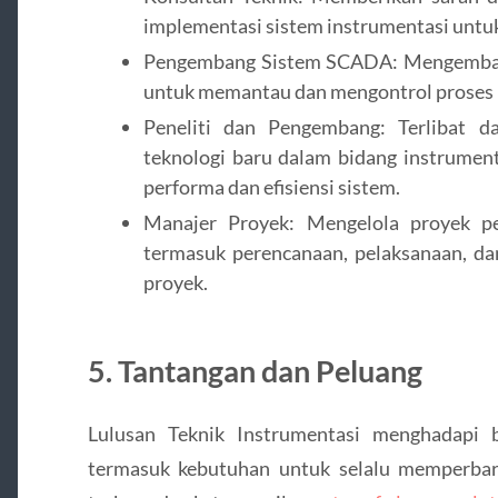
implementasi sistem instrumentasi untuk
Pengembang Sistem SCADA: Mengemban
untuk memantau dan mengontrol proses in
Peneliti dan Pengembang: Terlibat d
teknologi baru dalam bidang instrumen
performa dan efisiensi sistem.
Manajer Proyek: Mengelola proyek pe
termasuk perencanaan, pelaksanaan, d
proyek.
5. Tantangan dan Peluang
Lulusan Teknik Instrumentasi menghadapi b
termasuk kebutuhan untuk selalu memperbar