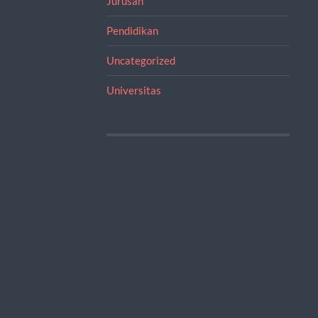
Jurusan
Pendidikan
Uncategorized
Universitas