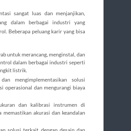
ntasi sangat luas dan menjanjikan,
ng dalam berbagai industri yang
l. Beberapa peluang karir yang bisa
wab untuk merancang, menginstal, dan
trol dalam berbagai industri seperti
gkit listrik.
 dan mengimplementasikan solusi
si operasional dan mengurangi biaya
kuran dan kalibrasi instrumen di
ta memastikan akurasi dan keandalan
n solusi terkait dengan desain dan