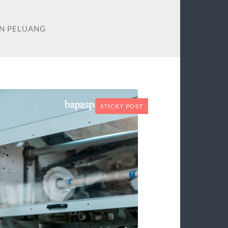
N PELUANG
STICKY POST