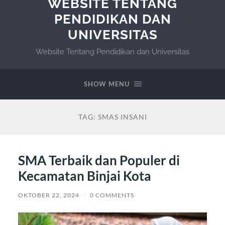
WEBSITE TENTANG
PENDIDIKAN DAN
UNIVERSITAS
Website Tentang Pendidikan dan Universitas
SHOW MENU
TAG:
SMAS INSANI
SMA Terbaik dan Populer di
Kecamatan Binjai Kota
OKTOBER 22, 2024
/
0 COMMENTS