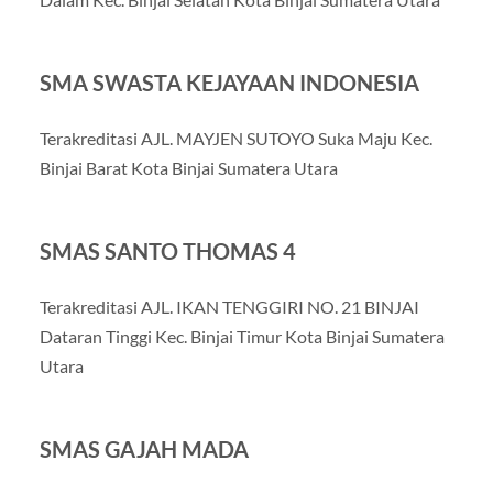
SMA SWASTA KEJAYAAN INDONESIA
Terakreditasi AJL. MAYJEN SUTOYO Suka Maju Kec.
Binjai Barat Kota Binjai Sumatera Utara
SMAS SANTO THOMAS 4
Terakreditasi AJL. IKAN TENGGIRI NO. 21 BINJAI
Dataran Tinggi Kec. Binjai Timur Kota Binjai Sumatera
Utara
SMAS GAJAH MADA