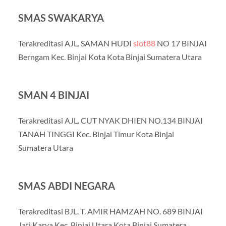
SMAS SWAKARYA
Terakreditasi AJL. SAMAN HUDI
slot88
NO 17 BINJAI
Berngam Kec. Binjai Kota Kota Binjai Sumatera Utara
SMAN 4 BINJAI
Terakreditasi AJL. CUT NYAK DHIEN NO.134 BINJAI
TANAH TINGGI Kec. Binjai Timur Kota Binjai
Sumatera Utara
SMAS ABDI NEGARA
Terakreditasi BJL. T. AMIR HAMZAH NO. 689 BINJAI
Jati Karya Kec. Binjai Utara Kota Binjai Sumatera