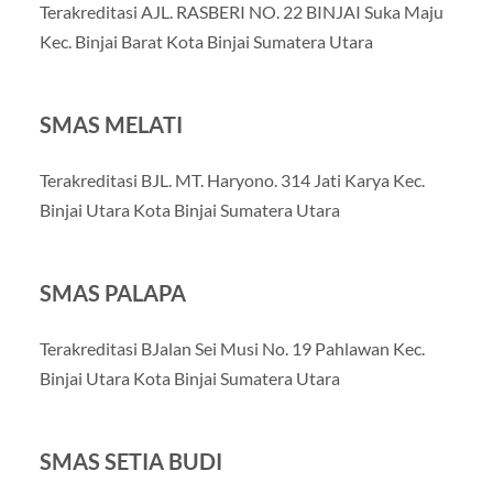
Terakreditasi AJL. RASBERI NO. 22 BINJAI Suka Maju
Kec. Binjai Barat Kota Binjai Sumatera Utara
SMAS MELATI
Terakreditasi BJL. MT. Haryono. 314 Jati Karya Kec.
Binjai Utara Kota Binjai Sumatera Utara
SMAS PALAPA
Terakreditasi BJalan Sei Musi No. 19 Pahlawan Kec.
Binjai Utara Kota Binjai Sumatera Utara
SMAS SETIA BUDI