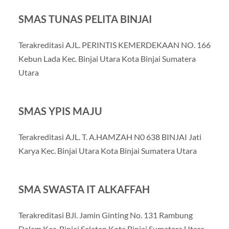
SMAS TUNAS PELITA BINJAI
Terakreditasi AJL. PERINTIS KEMERDEKAAN NO. 166
Kebun Lada Kec. Binjai Utara Kota Binjai Sumatera
Utara
SMAS YPIS MAJU
Terakreditasi AJL. T. A.HAMZAH N0 638 BINJAI Jati
Karya Kec. Binjai Utara Kota Binjai Sumatera Utara
SMA SWASTA IT ALKAFFAH
Terakreditasi BJl. Jamin Ginting No. 131 Rambung
Dalam Kec. Binjai Selatan Kota Binjai Sumatera Utara