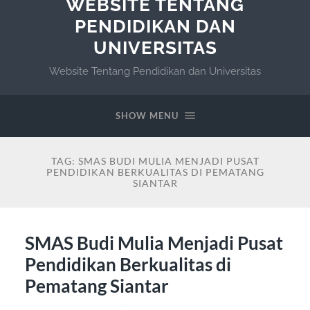
WEBSITE TENTANG
PENDIDIKAN DAN
UNIVERSITAS
Website Tentang Pendidikan dan Universitas
SHOW MENU
TAG:
SMAS BUDI MULIA MENJADI PUSAT
PENDIDIKAN BERKUALITAS DI PEMATANG
SIANTAR
SMAS Budi Mulia Menjadi Pusat
Pendidikan Berkualitas di
Pematang Siantar