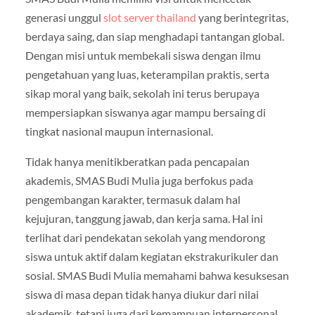
generasi unggul
slot server thailand
yang berintegritas,
berdaya saing, dan siap menghadapi tantangan global.
Dengan misi untuk membekali siswa dengan ilmu
pengetahuan yang luas, keterampilan praktis, serta
sikap moral yang baik, sekolah ini terus berupaya
mempersiapkan siswanya agar mampu bersaing di
tingkat nasional maupun internasional.
Tidak hanya menitikberatkan pada pencapaian
akademis, SMAS Budi Mulia juga berfokus pada
pengembangan karakter, termasuk dalam hal
kejujuran, tanggung jawab, dan kerja sama. Hal ini
terlihat dari pendekatan sekolah yang mendorong
siswa untuk aktif dalam kegiatan ekstrakurikuler dan
sosial. SMAS Budi Mulia memahami bahwa kesuksesan
siswa di masa depan tidak hanya diukur dari nilai
akademik, tetapi juga dari kemampuan interpersonal