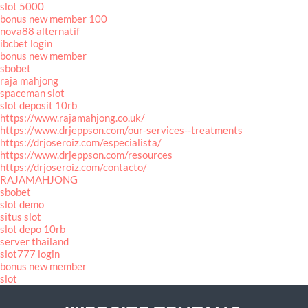
slot 5000
bonus new member 100
nova88 alternatif
ibcbet login
bonus new member
sbobet
raja mahjong
spaceman slot
slot deposit 10rb
https://www.rajamahjong.co.uk/
https://www.drjeppson.com/our-services--treatments
https://drjoseroiz.com/especialista/
https://www.drjeppson.com/resources
https://drjoseroiz.com/contacto/
RAJAMAHJONG
sbobet
slot demo
situs slot
slot depo 10rb
server thailand
slot777 login
bonus new member
slot