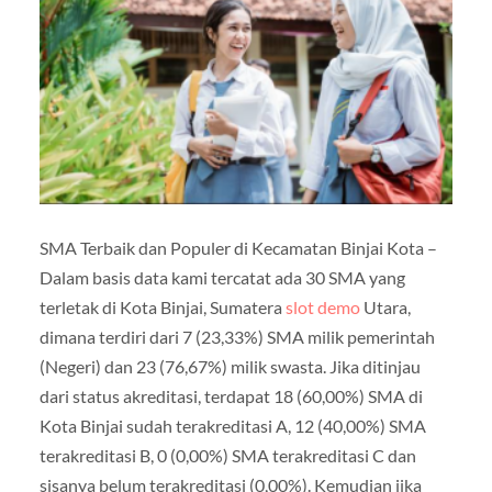
SMA Terbaik dan Populer di Kecamatan Binjai Kota –
Dalam basis data kami tercatat ada 30 SMA yang
terletak di Kota Binjai, Sumatera
slot demo
Utara,
dimana terdiri dari 7 (23,33%) SMA milik pemerintah
(Negeri) dan 23 (76,67%) milik swasta. Jika ditinjau
dari status akreditasi, terdapat 18 (60,00%) SMA di
Kota Binjai sudah terakreditasi A, 12 (40,00%) SMA
terakreditasi B, 0 (0,00%) SMA terakreditasi C dan
sisanya belum terakreditasi (0,00%). Kemudian jika