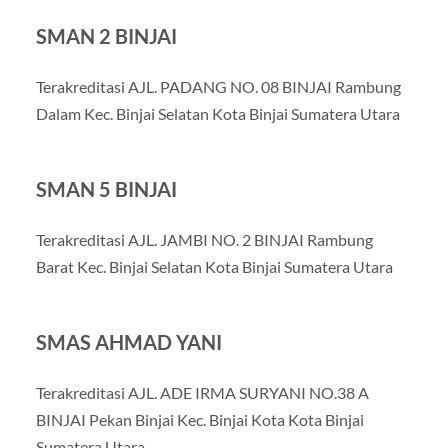
SMAN 2 BINJAI
Terakreditasi AJL. PADANG NO. 08 BINJAI Rambung
Dalam Kec. Binjai Selatan Kota Binjai Sumatera Utara
SMAN 5 BINJAI
Terakreditasi AJL. JAMBI NO. 2 BINJAI Rambung
Barat Kec. Binjai Selatan Kota Binjai Sumatera Utara
SMAS AHMAD YANI
Terakreditasi AJL. ADE IRMA SURYANI NO.38 A
BINJAI Pekan Binjai Kec. Binjai Kota Kota Binjai
Sumatera Utara