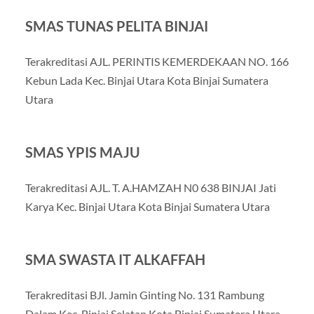
SMAS TUNAS PELITA BINJAI
Terakreditasi AJL. PERINTIS KEMERDEKAAN NO. 166
Kebun Lada Kec. Binjai Utara Kota Binjai Sumatera
Utara
SMAS YPIS MAJU
Terakreditasi AJL. T. A.HAMZAH N0 638 BINJAI Jati
Karya Kec. Binjai Utara Kota Binjai Sumatera Utara
SMA SWASTA IT ALKAFFAH
Terakreditasi BJl. Jamin Ginting No. 131 Rambung
Dalam Kec. Binjai Selatan Kota Binjai Sumatera Utara