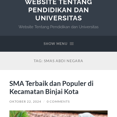
WEBSITE TENTANG
PENDIDIKAN DAN
UNIVERSITAS
Website Tentang Pendidikan dan Universitas
SHOW MENU
TAG:
SMAS ABDI NEGARA
SMA Terbaik dan Populer di
Kecamatan Binjai Kota
OKTOBER 22, 2024
/
0 COMMENTS