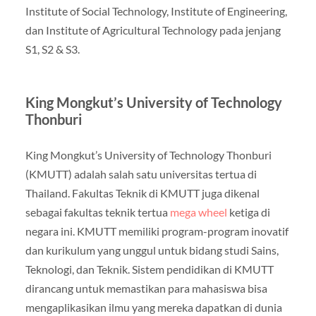
Institute of Social Technology, Institute of Engineering,
dan Institute of Agricultural Technology pada jenjang
S1, S2 & S3.
King Mongkut’s University of Technology
Thonburi
King Mongkut’s University of Technology Thonburi
(KMUTT) adalah salah satu universitas tertua di
Thailand. Fakultas Teknik di KMUTT juga dikenal
sebagai fakultas teknik tertua
mega wheel
ketiga di
negara ini. KMUTT memiliki program-program inovatif
dan kurikulum yang unggul untuk bidang studi Sains,
Teknologi, dan Teknik. Sistem pendidikan di KMUTT
dirancang untuk memastikan para mahasiswa bisa
mengaplikasikan ilmu yang mereka dapatkan di dunia