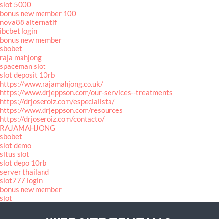
slot 5000
bonus new member 100
nova88 alternatif
ibcbet login
bonus new member
sbobet
raja mahjong
spaceman slot
slot deposit 10rb
https://www.rajamahjong.co.uk/
https://www.drjeppson.com/our-services--treatments
https://drjoseroiz.com/especialista/
https://www.drjeppson.com/resources
https://drjoseroiz.com/contacto/
RAJAMAHJONG
sbobet
slot demo
situs slot
slot depo 10rb
server thailand
slot777 login
bonus new member
slot