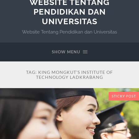
WEBSITE TENTANG
PENDIDIKAN DAN
UNIVERSITAS
Website Tentang Pendidikan dan Universitas
SHOW MENU
TAG:
KING MONGKUT’S INSTITUTE OF
TECHNOLOGY LADKRABANG
STICKY POST