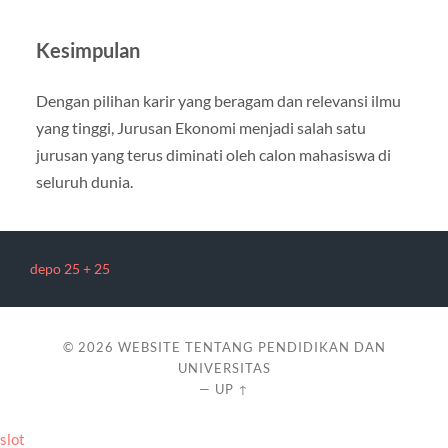
Kesimpulan
Dengan pilihan karir yang beragam dan relevansi ilmu
yang tinggi, Jurusan Ekonomi menjadi salah satu
jurusan yang terus diminati oleh calon mahasiswa di
seluruh dunia.
depo 25 + 25
© 2026
WEBSITE TENTANG PENDIDIKAN DAN
UNIVERSITAS
—
UP ↑
slot